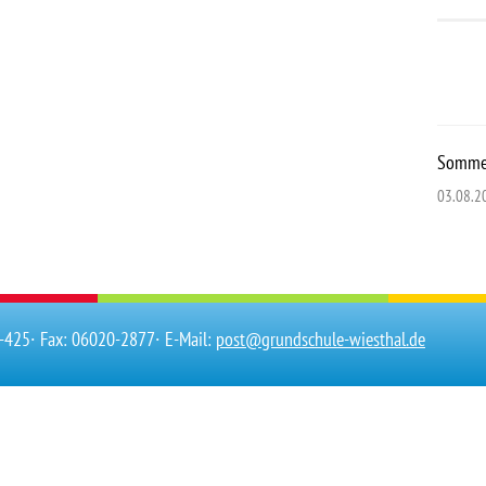
Sommer
03.08.2
0-425
∙ Fax: 06020-2877
∙ E-Mail:
post@grundschule-wiesthal.de