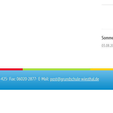
Sommer
03.08.2
0-425
∙ Fax: 06020-2877
∙ E-Mail:
post@grundschule-wiesthal.de