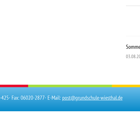
Sommer
03.08.2
0-425
∙ Fax: 06020-2877
∙ E-Mail:
post@grundschule-wiesthal.de