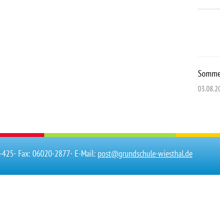
Sommer
03.08.2
0-425
∙ Fax: 06020-2877
∙ E-Mail:
post@grundschule-wiesthal.de