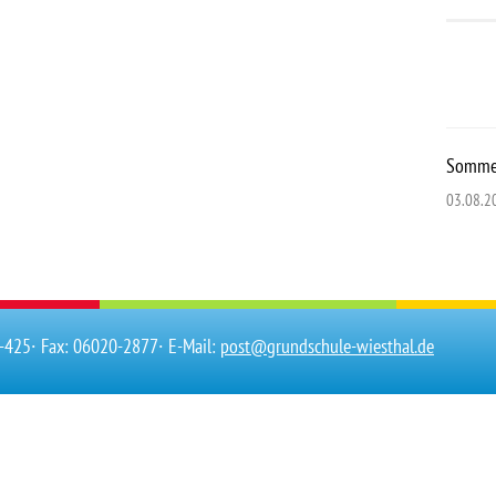
Sommer
03.08.2
0-425
∙ Fax: 06020-2877
∙ E-Mail:
post@grundschule-wiesthal.de