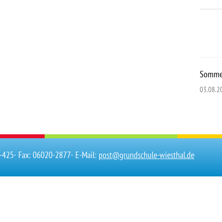
Sommer
03.08.2
0-425
∙ Fax: 06020-2877
∙ E-Mail:
post@grundschule-wiesthal.de